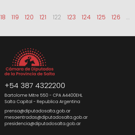
118
119
120
121
122
123
124
125
126
…
+54 387 4322200
Bartolome Mitre 550 - CPA A4400EHL
Salta Capital - Republica Argentina
prensa@diputadosalta.gob.ar
mesaentradas@diputadosalta.gob.ar
presidencia@diputadosalta.gob.ar