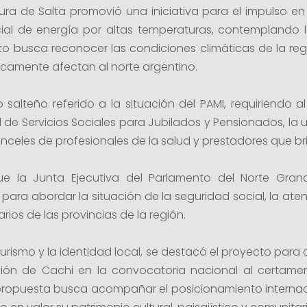
atura de Salta promovió una iniciativa para el impulso e
ncial de energía por altas temperaturas, contemplando l
ecto busca reconocer las condiciones climáticas de la re
óricamente afectan al norte argentino.
salteño referido a la situación del PAMI, requiriendo a
l de Servicios Sociales para Jubilados y Pensionados, la u
anceles de profesionales de la salud y prestadores que br
e la Junta Ejecutiva del Parlamento del Norte Gra
para abordar la situación de la seguridad social, la aten
rios de las provincias de la región.
l turismo y la identidad local, se destacó el proyecto para
ión de Cachi en la convocatoria nacional al certamen 
propuesta busca acompañar el posicionamiento internac