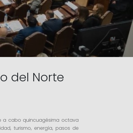
o del Norte
levó a cabo quincuagésima octava
idad, turismo, energía, pasos de