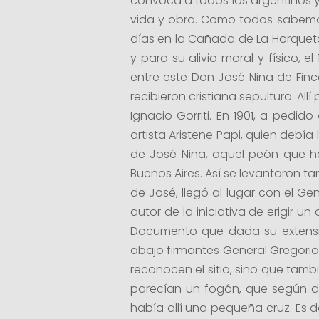
convoca a todos los argentinos y 
vida y obra. Como todos sabemos
días en la Cañada de La Horqueta,
y para su alivio moral y físico, 
entre este Don José Nina de Finca
recibieron cristiana sepultura. A
Ignacio Gorriti. En 1901, a pedido
artista Aristene Papi, quien debía
de José Nina, aquel peón que h
Buenos Aires. Así se levantaron ta
de José, llegó al lugar con el G
autor de la iniciativa de erigir un
Documento que dada su extensió
abajo firmantes General Gregorio V
reconocen el sitio, sino que tam
parecían un fogón, que según de
había allí una pequeña cruz. Es d