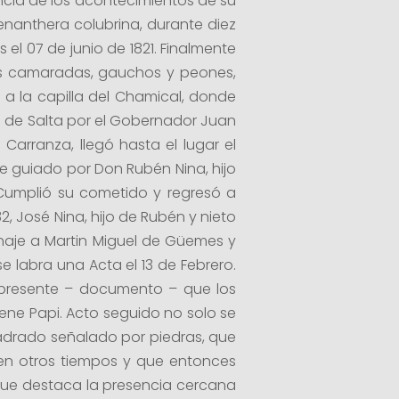
ancia de los acontecimientos de su
nanthera colubrina, durante diez
el 07 de junio de 1821. Finalmente
e sus camaradas, gauchos y peones,
s a la capilla del Chamical, donde
ad de Salta por el Gobernador Juan
. Carranza, llegó hasta el lugar el
fue guiado por Don Rubén Nina, hijo
Cumplió su cometido y regresó a
2, José Nina, hijo de Rubén y nieto
enaje a Martin Miguel de Güemes y
 se labra una Acta el 13 de Febrero.
 presente – documento – que los
stene Papi. Acto seguido no solo se
uadrado señalado por piedras, que
 en otros tiempos y que entonces
o que destaca la presencia cercana