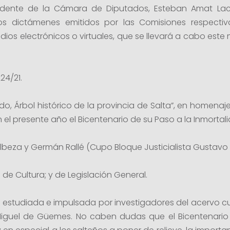
esidente de la Cámara de Diputados, Esteban Amat Lacr
s dictámenes emitidos por las Comisiones respectiva
os electrónicos o virtuales, que se llevará a cabo este m
224/21.
do, Árbol histórico de la provincia de Salta”, en homenaj
 el presente año el Bicentenario de su Paso a la Inmortal
 Albeza y Germán Rallé (Cupo Bloque Justicialista Gustav
de Cultura; y de Legislación General.
ido estudiada e impulsada por investigadores del acervo cul
 Miguel de Güemes. No caben dudas que el Bicentenario