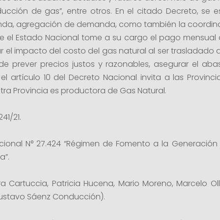
cción de gas”, entre otros. En el citado Decreto, se est
nda, agregación de demanda, como también la coordina
que el Estado Nacional tome a su cargo el pago mensual 
rar el impacto del costo del gas natural al ser trasladado 
e prever precios justos y razonables, asegurar el abas
el artículo 10 del Decreto Nacional invita a las Provin
tra Provincia es productora de Gas Natural.
241/21.
cional N° 27.424 “Régimen de Fomento a la Generación 
a”.
ra Cartuccia, Patricia Hucena, Mario Moreno, Marcelo O
 Gustavo Sáenz Conducción).