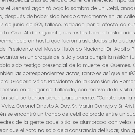
en especial a los salteños a poner de relieve, la import
 el General agonizó bajo la sombra de un Cebil, anade
 después de haber sido herido arteramente en las calles 
el 17 de junio de 1821, fallece, rodeado por el afecto d
 La Cruz. Al día siguiente, sus restos fueron trasladado
llí permanecieron hasta que fueron trasladados a la ciud
 del Presidente del Museo Histórico Nacional Dr. Adolfo P
 levantar en un croquis del sitio y para cumplir la misión 
abía sido testigo presencial de la muerte de Güemes. 
mbién las correspondientes actas, tanto es así que en 193
eneral Gregorio Vélez, Presidente de la Comisión de Hom
 obelisco en el lugar del fallecido, con motivo de la visita
n solo se transcribieron parcialmente: “Conste por la
élez, Coronel Ernesto A. Day, Sr. Martin Cornejo y Sr. Ari
bién se encontró un tronco de cebil colorado entre un c
cires de la gente aquel sitio se alumbraba con velas
ecir que el Acta no solo deja constancia del lugar, sin