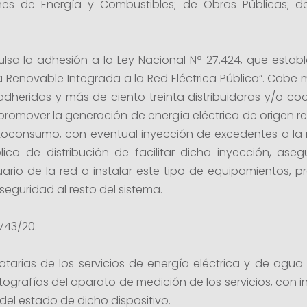
nes de Energía y Combustibles; de Obras Públicas; d
pulsa la adhesión a la Ley Nacional Nº 27.424, que esta
a Renovable Integrada a la Red Eléctrica Pública”. Cabe
heridas y más de ciento treinta distribuidoras y/o coop
promover la generación de energía eléctrica de origen r
utoconsumo, con eventual inyección de excedentes a la r
lico de distribución de facilitar dicha inyección, ase
ario de la red a instalar este tipo de equipamientos, pre
seguridad al resto del sistema.
.743/20.
tarias de los servicios de energía eléctrica y de ag
otografías del aparato de medición de los servicios, con 
el estado de dicho dispositivo.