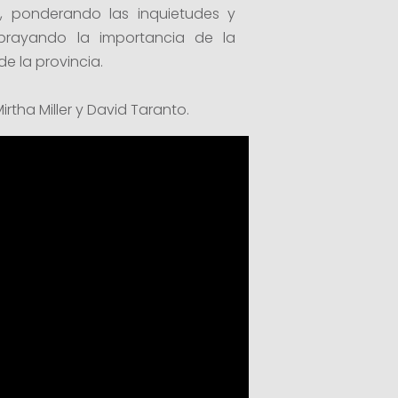
s, ponderando las inquietudes y
brayando la importancia de la
de la provincia.
rtha Miller y David Taranto.