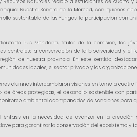
Recursos Naturales recibió a estudiantes de cuarto y q
arroquial Nuestra Señora de la Merced, con quienes d
rollo sustentable de las Yungas, la participación comunit
 diputado Luis Mendaña, titular de la comisión, los j
s centrales: la conservación de la biodiversidad y el 
región de nuestra provincia. En este sentido, destac
comunidades locales, el sector privado y las organizaciones
óvenes alumnos intercambiaron visiones en torno a cuatro 
e áreas protegidas; el desarrollo sostenible con parti
onitoreo ambiental acompañados de sanciones para quie
ial énfasis en la necesidad de avanzar en la creació
clave para garantizar la conservación del ecosistema y for