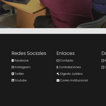
Redes Sociales
Enlaces
D
Facebook
Contacto
R
Instragram
Contrataciones
C
Twitter
Digesto Jurídico
Youtube
Correo Institucional