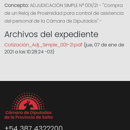
Concepto:
ADJUDICACIÓN SIMPLE N° 001/21 - "Compra
de un Reloj de Proximidad para control de asistencia
del personal de la Cámara de Diputados".-
Archivos del expediente
Cotización_Adj._Simple_001-21.pdf
(jue, 07 de ene de
2021 a las 10:28:24 -03)
+54 387 4322200