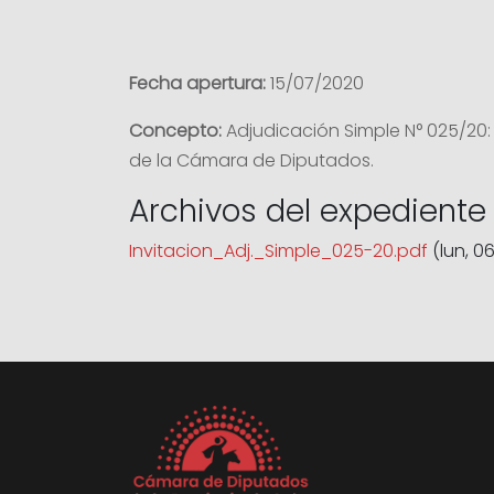
Fecha apertura:
15/07/2020
Concepto:
Adjudicación Simple N° 025/20:
de la Cámara de Diputados.
Archivos del expediente
Invitacion_Adj._Simple_025-20.pdf
(lun, 06