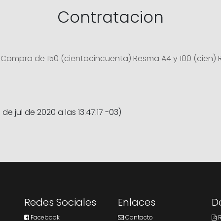
Contratacion
 Compra de 150 (cientocincuenta) Resma A4 y 100 (cien)
 de jul de 2020 a las 13:47:17 -03)
Redes Sociales
Enlaces
D
Facebook
Contacto
R