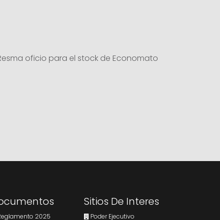
 Resma oficio para el stock de Economato
ocumentos
Sitios De Interes
eglamento 2025
Poder Ejecutivo