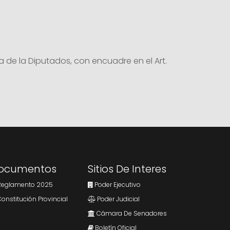
e la Diputados, con encuadre en el Art.
ocumentos
Sitios De Interes
eglamento 2025
Poder Ejecutivo
onstitución Provincial
Poder Judicial
Cámara De Senadores
Boletín Oficial