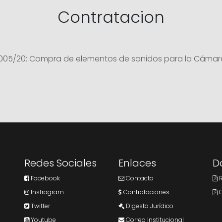
Contratacion
5/20: Compra de elementos de sonidos para la Cámara d
Redes Sociales
Enlaces
D
Facebook
Contacto
R
Instragram
Contrataciones
C
Twitter
Digesto Jurídico
Youtube
Correo Institucional