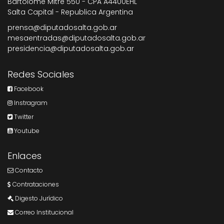
Bartolome Mitre 550 - CPA A4400EHL
Salta Capital - Republica Argentina
prensa@diputadosalta.gob.ar
mesaentradas@diputadosalta.gob.ar
presidencia@diputadosalta.gob.ar
Redes Sociales
Facebook
Instragram
Twitter
Youtube
Enlaces
Contacto
Contrataciones
Digesto Jurídico
Correo Institucional