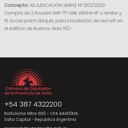
Concepto:
ADJUDICACIÓN SIMPLE N° 002/2020 :
Compra de 2 Routers WIFI TP-LINK WR941 HP o similar y
15 Acces point Ubiquiti, para instalación de red wifi en
el edificio de Buenos Aires 152.-
+54 387 4322200
Bartolome Mitre 550 - CPA A4400EHL
Salta Capital - Republica Argentina