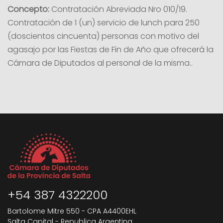
Concepto:
Contratación Abreviada Nro 010/19.
Contratación de 1 (un) servicio de lunch para 250
(doscientos cincuenta) personas con motivo del
agasajo por las Fiestas de Fin de Año que ofrecerá la
Cámara de Diputados al personal de la misma..
+54 387 4322200
Bartolome Mitre 550 - CPA A4400EHL
Salta Capital - Republica Argentina