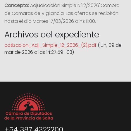
Concepto:
Adjudicación Simple N°12/2026"Compra
de Camaras de Vigilancia. Las ofertas se recibirán
hasta el día Martes 17/03/2026 a hs 11:00.-
Archivos del expediente
cotizacion_Adj._Simple_12_2026_(2).pdf
(lun, 09 de
mar de 2026 a las 14:27:59 -03)
+54 387 4322200