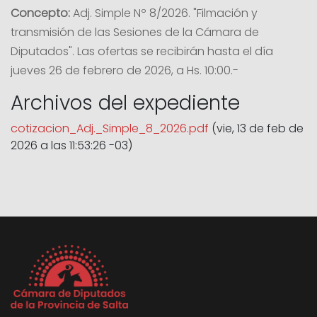
Concepto:
Adj. Simple Nº 8/2026. "Filmación y
transmisión de las Sesiones de la Cámara de
Diputados". Las ofertas se recibirán hasta el día
jueves 26 de febrero de 2026, a Hs. 10:00.-
Archivos del expediente
cotizacion_Adj._Simple_8_2026.pdf
(vie, 13 de feb de
2026 a las 11:53:26 -03)