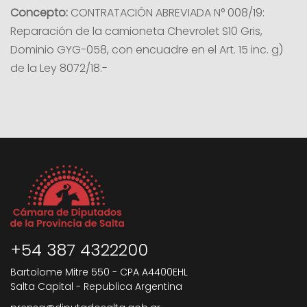
Concepto:
CONTRATACIÓN ABREVIADA N° 008/19:
Reparación de la camioneta Chevrolet S10 Gris,
Dominio GYG-058, con encuadre en el Art. 15 inc. g)
de la Ley 8072/18.-
+54 387 4322200
Bartolome Mitre 550 - CPA A4400EHL
Salta Capital - Republica Argentina