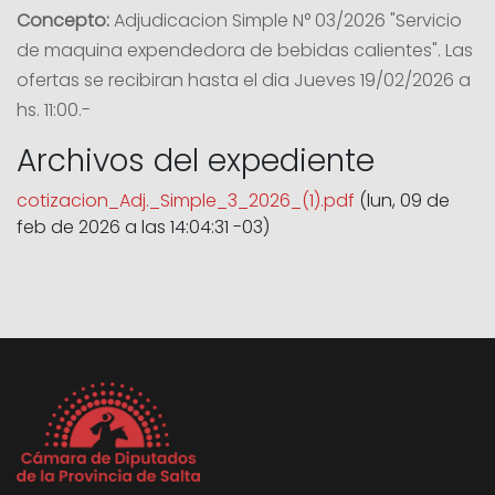
Concepto:
Adjudicacion Simple N° 03/2026 "Servicio
de maquina expendedora de bebidas calientes". Las
ofertas se recibiran hasta el dia Jueves 19/02/2026 a
hs. 11:00.-
Archivos del expediente
cotizacion_Adj._Simple_3_2026_(1).pdf
(lun, 09 de
feb de 2026 a las 14:04:31 -03)