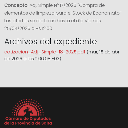
Concepto:
Adj. Simple N° 17/2025 ''Compra de
elementos de limpieza para el Stock de Economato''.
Las ofertas se recibirán hasta el día Viernes
25/04/2025 a Hs 12:00
Archivos del expediente
cotizacion_Adj._Simple_18_2025.pdf
(mar, 15 de abr
de 2025 a las 11:06:08 -03)