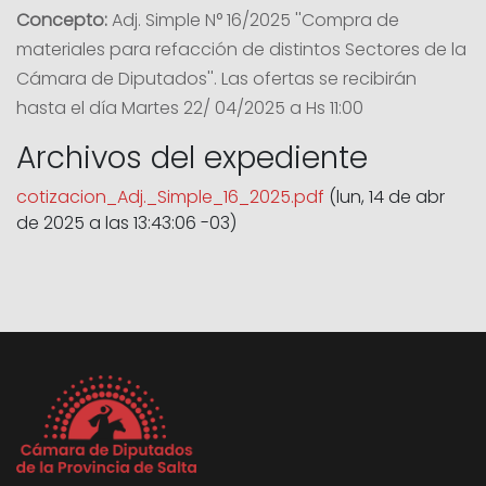
Concepto:
Adj. Simple N° 16/2025 ''Compra de
materiales para refacción de distintos Sectores de la
Cámara de Diputados''. Las ofertas se recibirán
hasta el día Martes 22/ 04/2025 a Hs 11:00
Archivos del expediente
cotizacion_Adj._Simple_16_2025.pdf
(lun, 14 de abr
de 2025 a las 13:43:06 -03)