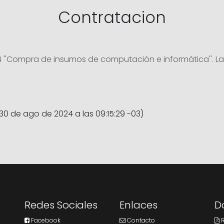
Contratacion
''Compra de insumos de computación e informática''. Las 
 30 de ago de 2024 a las 09:15:29 -03)
Redes Sociales
Enlaces
D
Facebook
Contacto
R