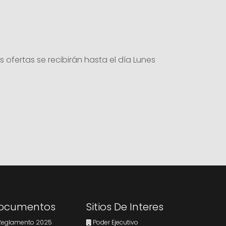
ofertas se recibirán hasta el día Lunes
ocumentos
Sitios De Interes
eglamento 2025
Poder Ejecutivo