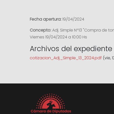
Fecha apertura:
19/04/2024
Concepto:
Adj. Simple Nº13 "Compra de to
Viernes 19/04/2024 a 10:00 Hs
Archivos del expediente
cotizacion_Adj._Simple_13_2024.pdf
(vie, 