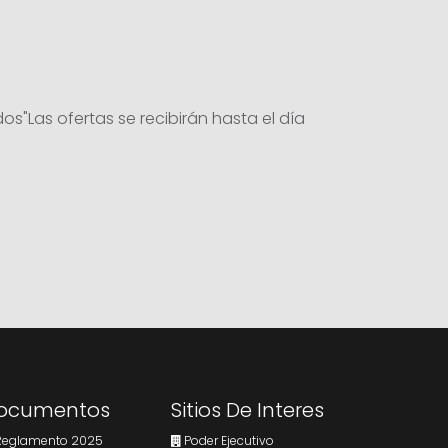
"Las ofertas se recibirán hasta el día
ocumentos
Sitios De Interes
eglamento 2025
Poder Ejecutivo