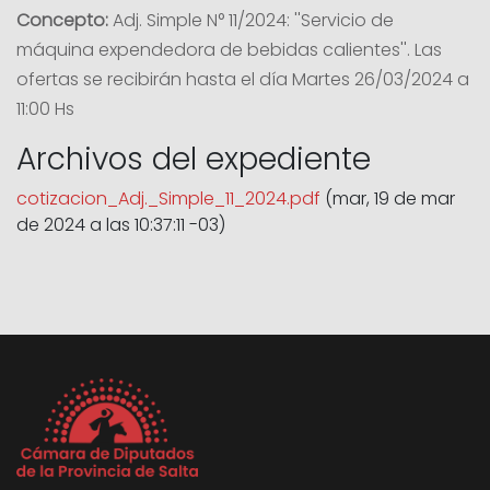
Concepto:
Adj. Simple N° 11/2024: ''Servicio de
máquina expendedora de bebidas calientes''. Las
ofertas se recibirán hasta el día Martes 26/03/2024 a
11:00 Hs
Archivos del expediente
cotizacion_Adj._Simple_11_2024.pdf
(mar, 19 de mar
de 2024 a las 10:37:11 -03)