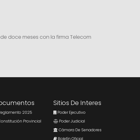
no de doce meses con la firma Telecom
ocumentos
Sitios De Interes
eglamento 2025
Poder Ejecutivo
onstitución Provincial
Poder Judicial
Cámara De Senadores
Boletín Oficial