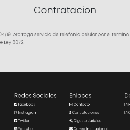
Contratacion
19: prorroga servicio de telefonía celular por el termi
de Ley 8072.-
Redes Sociales
Enlaces
D
Facebook
Contacto
R
Instragram
Contrataciones
C
Twitter
Digesto Jurídico
Youtube
Correo Institucional