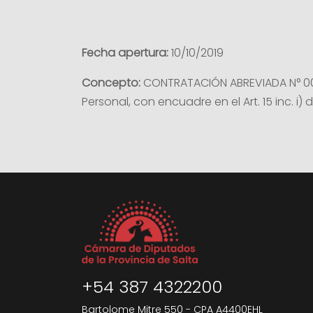
Fecha apertura:
10/10/2019
Concepto:
CONTRATACIÓN ABREVIADA N° 004/
Personal, con encuadre en el Art. 15 inc. i) 
+54 387 4322200
Bartolome Mitre 550 - CPA A4400EHL