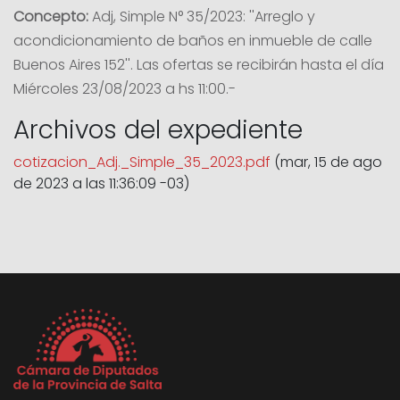
Concepto:
Adj, Simple N° 35/2023: ''Arreglo y
acondicionamiento de baños en inmueble de calle
Buenos Aires 152''. Las ofertas se recibirán hasta el día
Miércoles 23/08/2023 a hs 11:00.-
Archivos del expediente
cotizacion_Adj._Simple_35_2023.pdf
(mar, 15 de ago
de 2023 a las 11:36:09 -03)