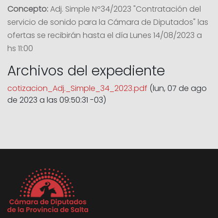
Concepto:
Adj. Simple Nº34/2023 "Contratación del
servicio de sonido para la Cámara de Diputados" las
ofertas se recibirán hasta el día Lunes 14/08/2023 a
hs 11:00
Archivos del expediente
cotizacion_Adj._Simple_34_2023.pdf
(lun, 07 de ago
de 2023 a las 09:50:31 -03)