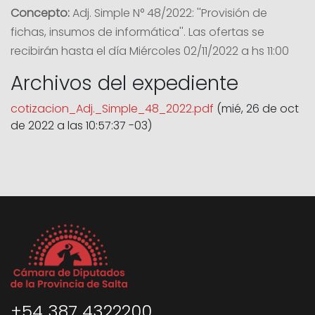
Concepto:
Adj. Simple N° 48/2022: ''Provisión de
fichas, insumos de informática''. Las ofertas se
recibirán hasta el día Miércoles 02/11/2022 a hs 11:00
Archivos del expediente
cotizacion_Adj._Simple_48_2022.pdf
(mié, 26 de oct
de 2022 a las 10:57:37 -03)
+54 387 4322200