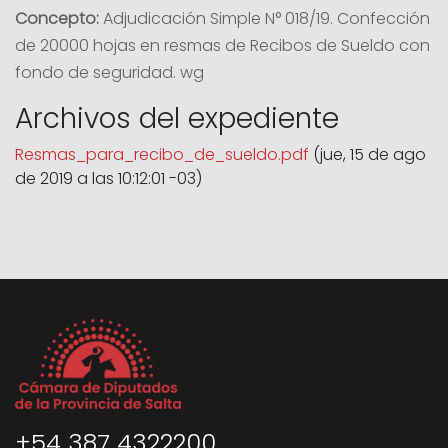
Concepto:
Adjudicación Simple N° 018/19. Confección
de 20000 hojas en resmas de Recibos de Sueldo con
fondo de seguridad. wg
Archivos del expediente
Resmas_para_recibo_de_sueldo.pdf
(jue, 15 de ago
de 2019 a las 10:12:01 -03)
+54 387 4322200