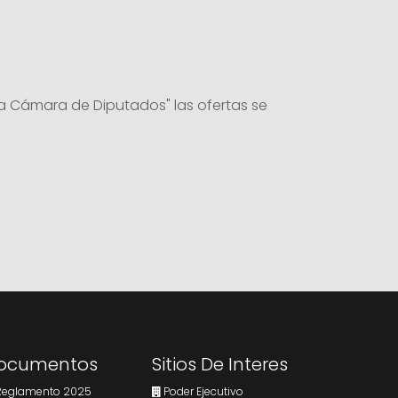
la Cámara de Diputados" las ofertas se
ocumentos
Sitios De Interes
eglamento 2025
Poder Ejecutivo