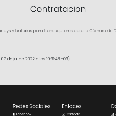
Contratacion
 Handys y baterias para transceptores para la Cámara de D
 07 de jul de 2022 a las 10:31:48 -03)
Redes Sociales
Enlaces
D
Facebook
Contacto
R