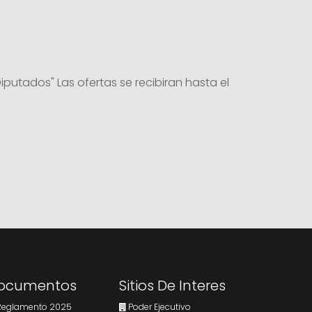
iputados" Las ofertas se recibiran hasta el
ocumentos
Sitios De Interes
eglamento 2025
Poder Ejecutivo