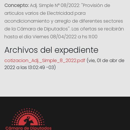
Concepto:
Adj. Simple N° 08/2022: ''Provisión de
articulos varios de Electricidad para
acondicionamiento y arreglo de diferentes sectores
de la Cámara de Diputados''. Las ofertas se recibirán
hasta el día Viernes 08/04/2022 a hs 11:00
Archivos del expediente
cotizacion_Adj._Simple_8_2022.pdf
(vie, 01 de abr de
2022 a las 13:02:49 -03)