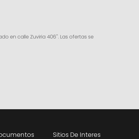
 en calle Zuviria 406''. Las ofertas se
ocumentos
Sitios De Interes