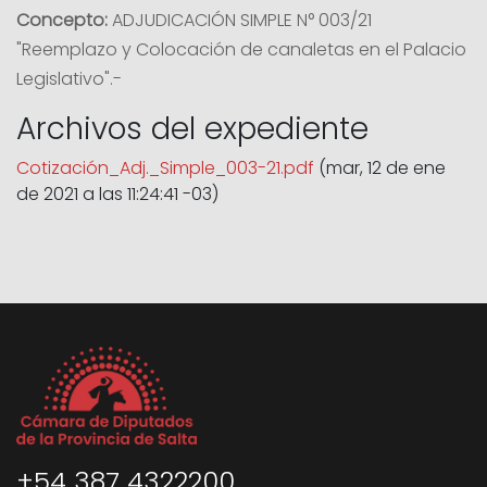
Concepto:
ADJUDICACIÓN SIMPLE N° 003/21
"Reemplazo y Colocación de canaletas en el Palacio
Legislativo".-
Archivos del expediente
Cotización_Adj._Simple_003-21.pdf
(mar, 12 de ene
de 2021 a las 11:24:41 -03)
+54 387 4322200